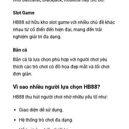
Slot Game
HB88 sở hữu kho slot game với nhiều chủ đề khác
nhau từ cổ điển đến hiện đại, mang đến trải
nghiệm giải trí đa dạng.
Bắn cá
Bắn cá là lựa chọn phù hợp với người chơi yêu
thích các trò chơi có đồ họa đẹp mắt và lối chơi
đơn giản.
Vì sao nhiều người lựa chọn HB88?
HB88 thu hút người chơi nhờ nhiều yếu tố như:
Giao diện dễ sử dụng.
Hệ thống trò chơi đa dạng.