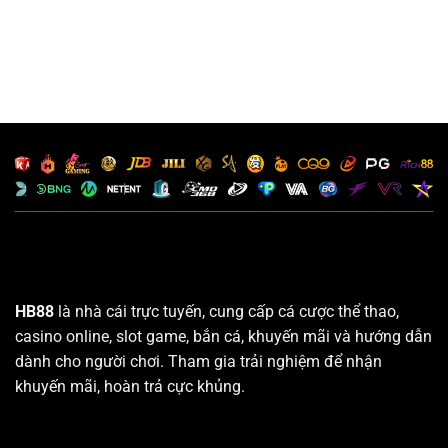
HB88
là nhà cái trực tuyến, cung cấp cá cược thể thao,
casino online, slot game, bắn cá, khuyến mãi và hướng dẫn
dành cho người chơi. Tham gia trải nghiệm để nhận
khuyến mãi, hoàn trả cực khủng.