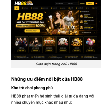
Giao diện trang chủ HB88
Những ưu điểm nổi bật của HB88
Kho trò chơi phong phú
HB88 phát triển hệ sinh thái giải trí đa dạng với
nhiều chuyên mục khác nhau như: