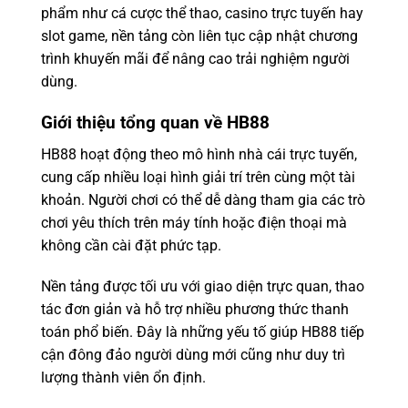
phẩm như cá cược thể thao, casino trực tuyến hay
slot game, nền tảng còn liên tục cập nhật chương
trình khuyến mãi để nâng cao trải nghiệm người
dùng.
Giới thiệu tổng quan về HB88
HB88 hoạt động theo mô hình nhà cái trực tuyến,
cung cấp nhiều loại hình giải trí trên cùng một tài
khoản. Người chơi có thể dễ dàng tham gia các trò
chơi yêu thích trên máy tính hoặc điện thoại mà
không cần cài đặt phức tạp.
Nền tảng được tối ưu với giao diện trực quan, thao
tác đơn giản và hỗ trợ nhiều phương thức thanh
toán phổ biến. Đây là những yếu tố giúp HB88 tiếp
cận đông đảo người dùng mới cũng như duy trì
lượng thành viên ổn định.