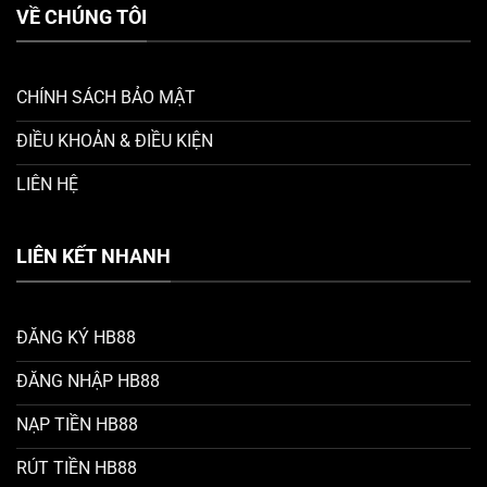
VỀ CHÚNG TÔI
CHÍNH SÁCH BẢO MẬT
ĐIỀU KHOẢN & ĐIỀU KIỆN
LIÊN HỆ
LIÊN KẾT NHANH
ĐĂNG KÝ HB88
ĐĂNG NHẬP HB88
NẠP TIỀN HB88
RÚT TIỀN HB88